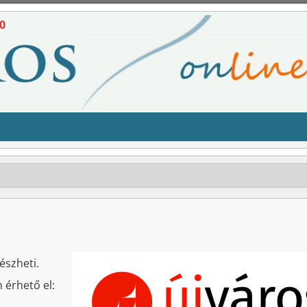
0
észheti.
n érhető el: