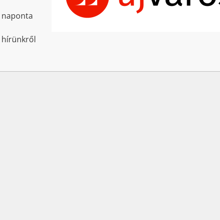
l naponta
 hírünkről