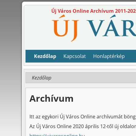
Új Város Online Archívum 2011-202
Kezdőlap
Kapcsolat
Honlaptérkép
Kezdőlap
Archívum
Itt az egykori Új Város Online archívumát böng
Az Új Város Online 2020 április 12-től új oldalo
https://ujvarosonline.hu